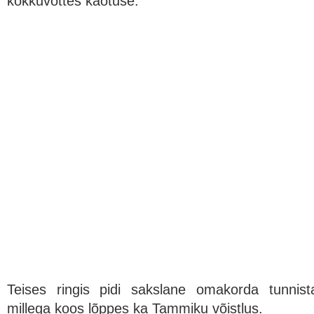
kokkuvõttes kaotuse.
Teises ringis pidi sakslane omakorda tunnis
millega koos lõppes ka Tammiku võistlus.