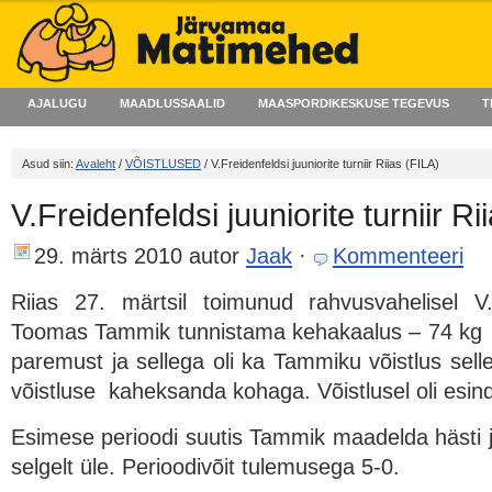
AJALUGU
MAADLUSSAALID
MAASPORDIKESKUSE TEGEVUS
T
Asud siin:
Avaleht
/
VÕISTLUSED
/ V.Freidenfeldsi juuniorite turniir Riias (FILA)
V.Freidenfeldsi juuniorite turniir Ri
29. märts 2010
autor
Jaak
·
Kommenteeri
Riias 27. märtsil toimunud rahvusvahelisel V.Fr
Toomas Tammik tunnistama kehakaalus – 74 kg s
paremust ja sellega oli ka Tammiku võistlus selle
võistluse kaheksanda kohaga. Võistlusel oli esinda
Esimese perioodi suutis Tammik maadelda hästi j
selgelt üle. Perioodivõit tulemusega 5-0.