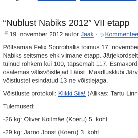
“Nublust Nabiks 2012″ VII etapp
19. november 2012
autor
Jaak
·
Kommentee
Põltsamaa Felix Spordihallis toimus 17. november
Nabiks seitsmes ehk viimane etapp. Järjekordselt 
tulnud rohkem kui 100, täpsemalt 117. Esmakordsel
osalemas välisvõistlejad Lätist. Maadlusklubi Jä
võistlustel esindatud 13-ne võistlejaga.
Võistluste protokoll:
Klikki Siia!
(Allikas: Tartu Lin
Tulemused:
-26 kg: Oliver Koitmäe (Koeru) 5. koht
-29 kg: Jarno Joost (Koeru) 3. koht