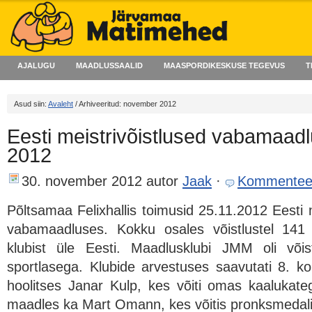
AJALUGU
MAADLUSSAALID
MAASPORDIKESKUSE TEGEVUS
T
Asud siin:
Avaleht
/ Arhiveeritud: november 2012
Eesti meistrivõistlused vabamaadl
2012
30. november 2012
autor
Jaak
·
Kommentee
Põltsamaa Felixhallis toimusid 25.11.2012 Eesti m
vabamaadluses. Kokku osales võistlustel 141 v
klubist üle Eesti. Maadlusklubi JMM oli võis
sportlasega. Klubide arvestuses saavutati 8. k
hoolitses Janar Kulp, kes võiti omas kaalukate
maadles ka Mart Omann, kes võitis pronksmedali