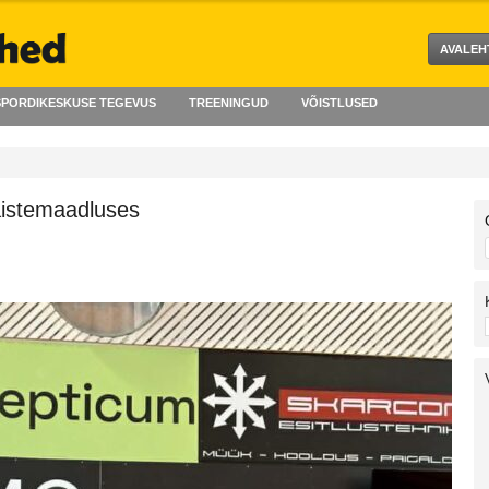
AVALEH
PORDIKESKUSE TEGEVUS
TREENINGUD
VÕISTLUSED
aistemaadluses