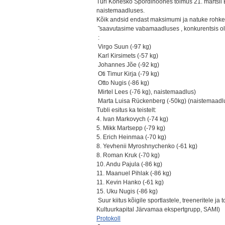
Türi Konesko Spordihoones toimus 21. märtsil 
naistemaadluses.
Kõik andsid endast maksimumi ja natuke rohke
̃ saavutasime vabamaadluses , konkurentsis oli
:
Virgo Suun (-97 kg)
Karl Kirsimets (-57 kg)
Johannes Jõe (-92 kg)
Oti Timur Kirja (-79 kg)
Otto Nugis (-86 kg)
Mirtel Lees (-76 kg), naistemaadlus)
Marta Luisa Rückenberg (-50kg) (naistemaadl
Tubli esitus ka teistelt:
4. Ivan Markovych (-74 kg)
5. Mikk Martsepp (-79 kg)
5. Erich Heinmaa (-70 kg)
8. Yevhenii Myroshnychenko (-61 kg)
8. Roman Kruk (-70 kg)
10. Andu Pajula (-86 kg)
11. Maanuel Pihlak (-86 kg)
11. Kevin Hanko (-61 kg)
15. Uku Nugis (-86 kg)
Suur kiitus kõigile sportlastele, treeneritele ja
Kultuurkapital Järvamaa ekspertgrupp, SAMI)
Protokoll