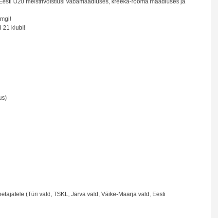
Eesti U20 meistrivõistlusi vabamaadluses, kreeka-rooma maadluses ja
mgi!
 21 klubi!
us)
 toetajatele (Türi vald, TSKL, Järva vald, Väike-Maarja vald, Eesti