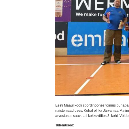
Eesti Maaülikooli spordihoones toimus pühapäev
naistemaadluses. Kohal oli ka Järvamaa Matime
arvestuses saavutati kokkuvõttes 3. koht. Võide
Tulemused: