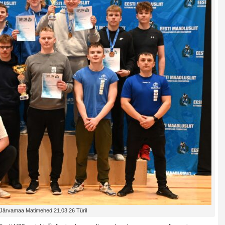
Järvamaa Matimehed 21.03.26 Türil