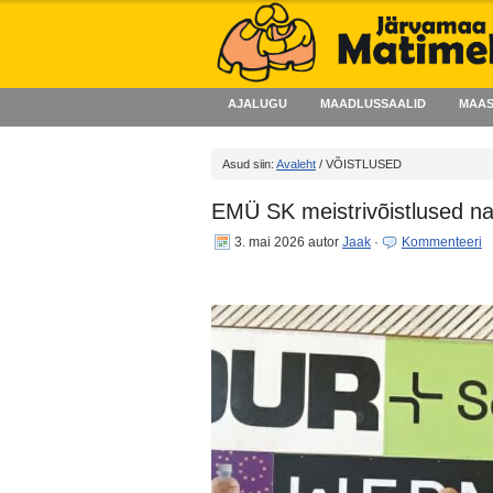
AJALUGU
MAADLUSSAALID
MAAS
Asud siin:
Avaleht
/ VÕISTLUSED
EMÜ SK meistrivõistlused n
3. mai 2026
autor
Jaak
·
Kommenteeri