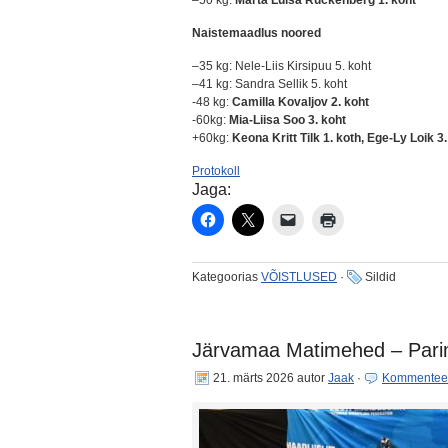
–50 kg:
Marta Luisa Rückenberg 1. koht
Naistemaadlus noored
–35 kg: Nele-Liis Kirsipuu 5. koht
–41 kg: Sandra Sellik 5. koht
-48 kg:
Camilla Kovaljov 2. koht
-60kg:
Mia-Liisa Soo 3. koht
+60kg:
Keona Kritt Tilk 1. koth, Ege-Ly Loik 3.
Protokoll
Jaga:
Kategoorias
VÕISTLUSED
·
Sildid
Järvamaa Matimehed – Pari
21. märts 2026
autor
Jaak
·
Kommentee