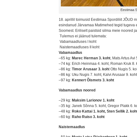
Eestimaa S
18. aprillil toimusid Eestimaa Spordiliit JÕUD
esindanud Järvamaa Matimehed tegid tugeva ett
Soomest. Eriliselt paistsid silma meie noored 
Tulemus ei jäänud tulemata:
Vabamaadluses I koht
Naistemaadluses II koht
Vabamaadlus
–65 kg:
Marec Herman 3. koht
, Mats Artus Avi
–74 kg: Erich Heinmaa 4. koht, Roman Kruk 8. 
–86 kg:
Timor Arusaar 3. koh
t Otto Nugis 5. k
–86 kg: Uku Nugis 7. koht, Kalvi Arusaar 9. koht
–97 kg:
Kennert Õismets 3. koht
Vabamaadlus noored
–29 kg:
Maksim Larionov 1. koht
–35 kg: Janek Sõnna 5. koht, Gregor Plakk 6. k
–48 kg:
Roko Kattai 1. koht, Sten Sellik 2. koh
–60 kg:
Raho Ruiso 3. koht
Naistemaadlus