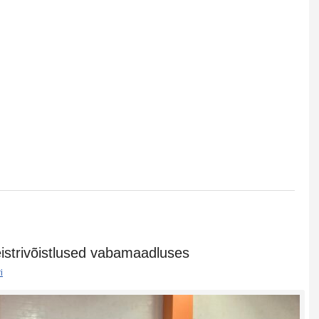
istrivõistlused vabamaadluses
i