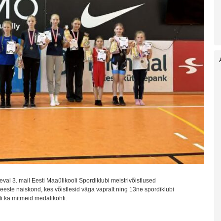
al 3. mail Eesti Maaülikooli Spordiklubi meistrivõistlused
este naiskond, kes võistlesid väga vapralt ning 13ne spordiklubi
ti ka mitmeid medalikohti.