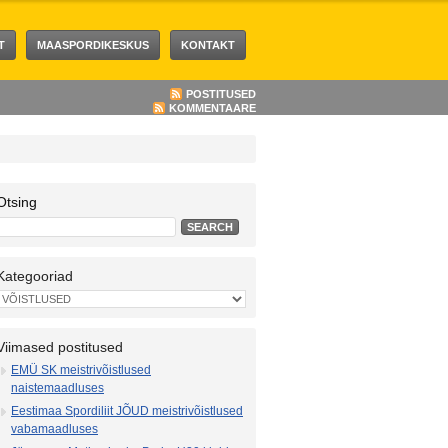
T
MAASPORDIKESKUS
KONTAKT
POSTITUSED
KOMMENTAARE
Otsing
Kategooriad
Viimased postitused
EMÜ SK meistrivõistlused
naistemaadluses
Eestimaa Spordiliit JÕUD meistrivõistlused
vabamaadluses