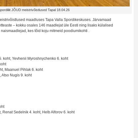
pordiliit JÕUD meistrivõistlused Tapal 18.04.26
 meistrivõistlused maadluses Tapa Valla Spordikeskuses. Järvamaad
easte – kokku osales 146 maadlejat üle Eesti ning lisaks külalised
ja naismaadlejad, kes tõid koju mitmeid poodiumikohti
.
 5. koht, Yevhenii Myroshnychenko 6. koht
koht
oht, Maanuel Pihlak 6. koht
, Atso Nugis 9. koht
oht
t
, Renat Sedelnik 4. koht, Helb Alforov 6. koht