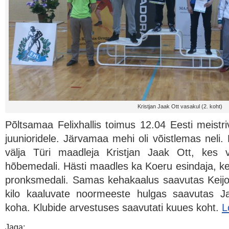
Kristjan Jaak Ott vasakul (2. koht)
Põltsamaa Felixhallis toimus 12.04 Eesti meistr
juunioridele. Järvamaa mehi oli võistlemas neli
välja Türi maadleja Kristjan Jaak Ott, kes 
hõbemedali. Hästi maadles ka Koeru esindaja, ke
pronksmedali. Samas kehakaalus saavutas Keijo
kilo kaaluvate noormeeste hulgas saavutas 
koha. Klubide arvestuses saavutati kuues koht.
L
Jaga: