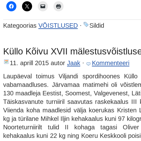
Kategoorias
VÕISTLUSED
·
Sildid
Küllo Kõivu XVII mälestusvõistlu
11. aprill 2015
autor
Jaak
·
Kommenteeri
Laupäeval toimus Viljandi spordihoones Küllo 
vabamaadluses. Järvamaa matimehi oli võistle
130 maadleja Eestist, Soomest, Valgevenest, Läti
Täiskasvanute turniiril saavutas raskekaalus III 
Viienda koha maadlesid välja koerukas Kristen
kg ja türilane Mihkel Iljin kehakaalus kuni 97 kilo
Noorteturniirilt tulid II kohaga tagasi Olive
kehakaalus kuni 22 kg ning Koeru Keskkooli pois