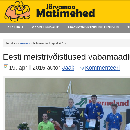
AJALUGU
MAADLUSSAALID
MAASPORDIKESKUSE TEGEVUS
T
Asud siin:
Avaleht
/ Arhiveeritud: aprill 2015
Eesti meistrivõistlused vabamaadl
19. aprill 2015
autor
Jaak
·
Kommenteeri