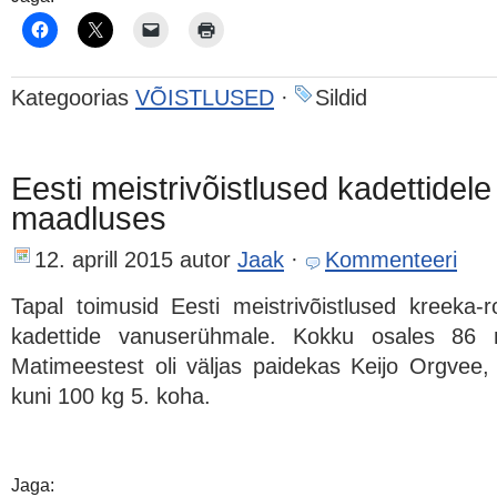
Kategoorias
VÕISTLUSED
·
Sildid
Eesti meistrivõistlused kadettidel
maadluses
12. aprill 2015
autor
Jaak
·
Kommenteeri
Tapal toimusid Eesti meistrivõistlused kreeka
kadettide vanuserühmale. Kokku osales 86 
Matimeestest oli väljas paidekas Keijo Orgvee
kuni 100 kg 5. koha.
Jaga: