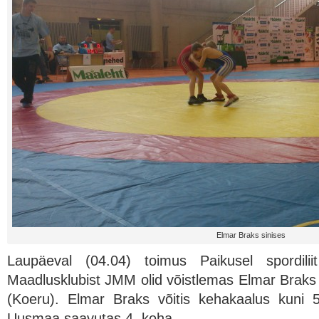
Elmar Braks sinises
Laupäeval (04.04) toimus Paikusel spordiliit
Maadlusklubist JMM olid võistlemas Elmar Brak
(Koeru). Elmar Braks võitis kehakaalus kuni
Uusmaa saavutas 4. koha.