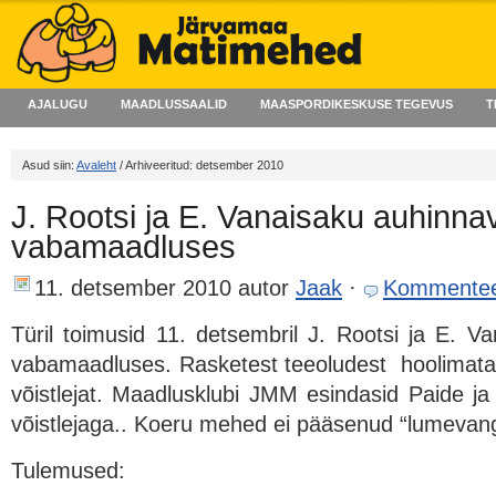
AJALUGU
MAADLUSSAALID
MAASPORDIKESKUSE TEGEVUS
T
Asud siin:
Avaleht
/ Arhiveeritud: detsember 2010
J. Rootsi ja E. Vanaisaku auhinna
vabamaadluses
11. detsember 2010
autor
Jaak
·
Kommentee
Türil toimusid 11. detsembril J. Rootsi ja E. V
vabamaadluses. Rasketest teeoludest hoolimata, 
võistlejat. Maadlusklubi JMM esindasid Paide ja
võistlejaga.. Koeru mehed ei pääsenud “lumevangis
Tulemused: