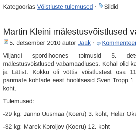
Kategoorias
Võistluste tulemused
·
Sildid
Martin Kleini mälestusvõistlused
5. detsember 2010
autor
Jaak
·
Kommenteer
Viljandi spordihoones toimusid 5. det
mälestusvõistlused vabamaadluses. Kohal olid ka
ja Lätist. Kokku oli võttis võistlustest osa 
parimate kohtade eest hoolitsesid Sven Tropp 1
koht.
Tulemused:
-29 kg: Janno Uusmaa (Koeru) 3. koht, Helar Oka
-32 kg: Marek Koroljov (Koeru) 12. koht