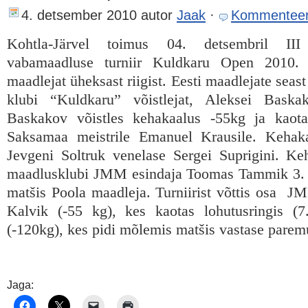
4. detsember 2010
autor
Jaak
·
Kommenteer
Kohtla-Järvel toimus 04. detsembril III
vabamaadluse turniir Kuldkaru Open 2010. T
maadlejat üheksast riigist. Eesti maadlejate seast
klubi “Kuldkaru” võistlejat, Aleksei Baska
Baskakov võistles kehakaalus -55kg ja kaota
Saksamaa meistrile Emanuel Krausile. Kehaka
Jevgeni Soltruk venelase Sergei Suprigini. Ke
maadlusklubi JMM esindaja Toomas Tammik 3. ko
matšis Poola maadleja. Turniirist võttis osa JM
Kalvik (-55 kg), kes kaotas lohutusringis 
(-120kg), kes pidi mõlemis matšis vastase paremu
Jaga: