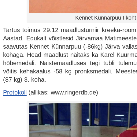
Kennet Künnarpuu I koht
Tartus toimus 29.12 maadlusturniir kreeka-roo
Aastad. Edukalt võistlesid Järvamaa Matimeest
saavutas Kennet Künnarpuu (-86kg) Järva vallast
kohaga. Head maadlust näitaks ka Karel Kuurmaa 
hõbemedali. Naistemaadluses tegi tubli tule
võitis kehakaalus -58 kg pronksmedali. Meeste
(87 kg) 3. koha.
Protokoll
(allikas: www.ringerdb.de)