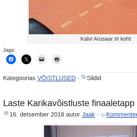
Kalvi Arusaar III koht
Jaga:
Kategoorias
VÕISTLUSED
·
Sildid
Laste Karikavõistluste finaaletapp
16. detsember 2018
autor
Jaak
·
Kommentee