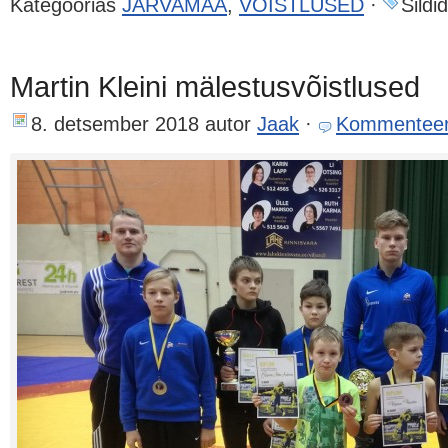
Kategoorias
JÄRVAMAA
,
VÕISTLUSED
·
Sildid
Martin Kleini mälestusvõistlused
8. detsember 2018
autor
Jaak
·
Kommenteer