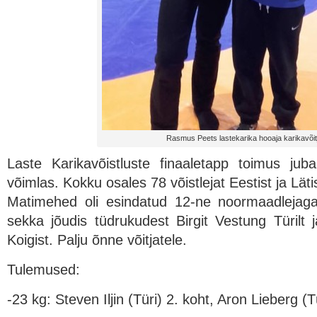
Rasmus Peets lastekarika hooaja karikavõit
Laste Karikavõistluste finaaletapp toimus juba
võimlas. Kokku osales 78 võistlejat Eestist ja Lä
Matimehed oli esindatud 12-ne noormaadlejaga.
sekka jõudis tüdrukudest Birgit Vestung Türilt
Koigist. Palju õnne võitjatele.
Tulemused:
-23 kg: Steven Iljin (Türi) 2. koht, Aron Lieberg (T