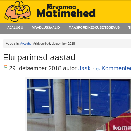
AJALUGU
MAADLUSSAALID
MAASPORDIKESKUSE TEGEVUS
T
Asud siin:
Avaleht
/ Arhiveeritud: detsember 2018
Elu parimad aastad
29. detsember 2018
autor
Jaak
·
Kommentee