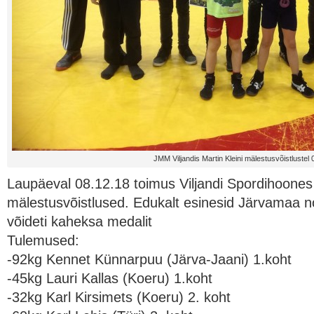
JMM Viljandis Martin Kleini mälestusvõistlustel 
Laupäeval 08.12.18 toimus Viljandi Spordihoones 
mälestusvõistlused. Edukalt esinesid Järvamaa 
võideti kaheksa medalit
Tulemused:
-92kg Kennet Künnarpuu (Järva-Jaani) 1.koht
-45kg Lauri Kallas (Koeru) 1.koht
-32kg Karl Kirsimets (Koeru) 2. koht