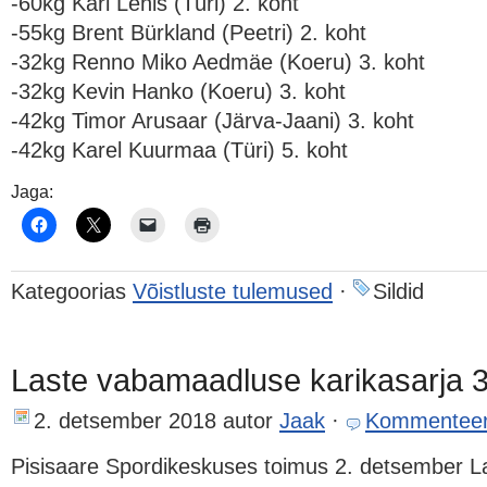
-60kg Karl Lehis (Türi) 2. koht
-55kg Brent Bürkland (Peetri) 2. koht
-32kg Renno Miko Aedmäe (Koeru) 3. koht
-32kg Kevin Hanko (Koeru) 3. koht
-42kg Timor Arusaar (Järva-Jaani) 3. koht
-42kg Karel Kuurmaa (Türi) 5. koht
Jaga:
Kategoorias
Võistluste tulemused
·
Sildid
Laste vabamaadluse karikasarja 3
2. detsember 2018
autor
Jaak
·
Kommenteer
Pisisaare Spordikeskuses toimus 2. detsember 