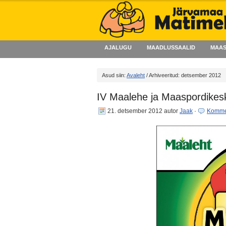
AJALUGU
MAADLUSSAALID
MAAS
Asud siin:
Avaleht
/ Arhiveeritud: detsember 2012
IV Maalehe ja Maaspordikes
21. detsember 2012
autor
Jaak
·
Komme