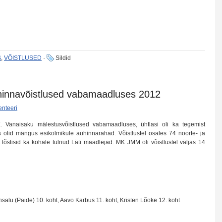
S
,
VÕISTLUSED
·
Sildid
uhinnavõistlused vabamaadluses 2012
nteeri
E. Vanaisaku mälestusvõistlused vabamaadluses, ühtlasi oli ka tegemist
s olid mängus esikolmikule auhinnarahad. Võistlustel osales 74 noorte- ja
t tõstisid ka kohale tulnud Läti maadlejad. MK JMM oli võistlustel väljas 14
insalu (Paide) 10. koht, Aavo Karbus 11. koht, Kristen Lõoke 12. koht