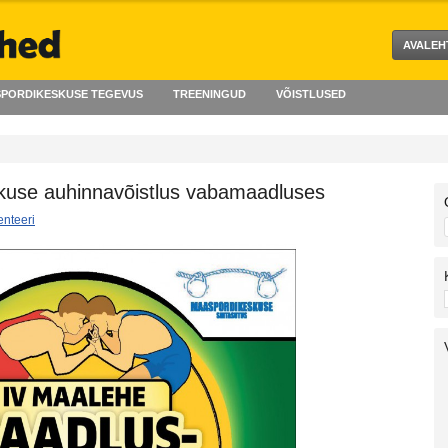
AVALEH
PORDIKESKUSE TEGEVUS
TREENINGUD
VÕISTLUSED
kuse auhinnavõistlus vabamaadluses
nteeri