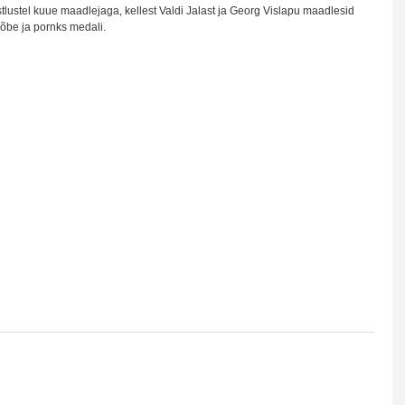
ustel kuue maadlejaga, kellest Valdi Jalast ja Georg Vislapu maadlesid
hõbe ja pornks medali.