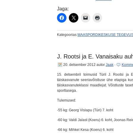
Jaga:
Kategoorias
MAASPORDIKESKUSE TEGEVU
J. Rootsi ja E. Vanaisaku a
20. detsember 2012
autor
Jaak
·
Komme
15. detsembril toimusid Türil J. Rootsi ja 
täiskasvanute seeriavõistluse ühe etapiga ku
täiskasvanuteklassi maadlejat. Võistluste tase
sportlasega.
Tulemused:
-55 kg: Georg Vislapu (Türi) 7. koht
-60 kg: Valdi Jalast (Koeru) 6. koht, Joonas Re
-66 kg: Mihkel Kesa (Koeru) 6. koht