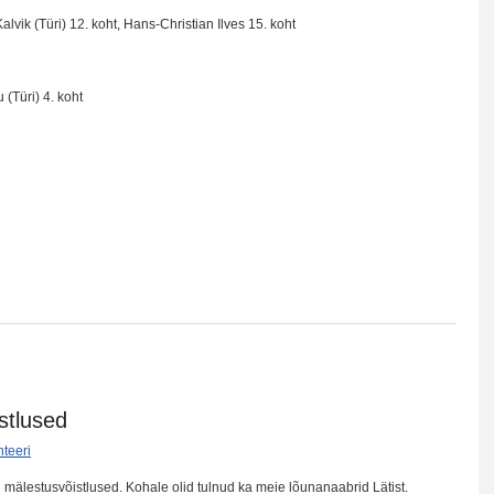
alvik (Türi) 12. koht, Hans-Christian Ilves 15. koht
 (Türi) 4. koht
stlused
teeri
ni mälestusvõistlused. Kohale olid tulnud ka meie lõunanaabrid Lätist.