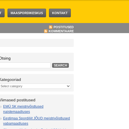
T
MAASPORDIKESKUS
KONTAKT
POSTITUSED
KOMMENTAARE
Otsing
Kategooriad
Viimased postitused
EMÜ SK meistrivõistlused
naistemaadluses
Eestimaa Spordiliit JÕUD meistrivõistlused
vabamaadluses