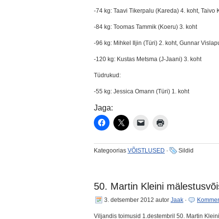
-74 kg: Taavi Tikerpalu (Kareda) 4. koht, Taivo K
-84 kg: Toomas Tammik (Koeru) 3. koht
-96 kg: Mihkel Iljin (Türi) 2. koht, Gunnar Vislapu
-120 kg: Kustas Metsma (J-Jaani) 3. koht
Tüdrukud:
-55 kg: Jessica Omann (Türi) 1. koht
Jaga:
Kategoorias
VÕISTLUSED
·
Sildid
50. Martin Kleini mälestusvõi
3. detsember 2012
autor
Jaak
·
Kommen
Viljandis toimusid 1.destembril 50. Martin Klei