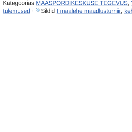
Kategoorias
MAASPORDIKESKUSE TEGEVUS
,
tulemused
·
Sildid
I maalehe maadlusturniir
,
ke