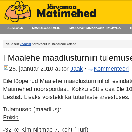
AJALUGU
MAADLUSSAALID
MAASPORDIKESKUSE TEGEVUS
T
Asud siin:
Avaleht
/ Arhiveeritud: kehalised katsed
I Maalehe maadlusturniiri tulemus
25. jaanuar 2010
autor
Jaak
·
Kommenteeri
Eile lõppenud Maalehe maadlusturniiril oli esind
Matimehed noorsportlast. Kokku võttis osa üle 10
Eestist. Lisaks võisteldi ka tütarlaste arvestuses.
Tulemused (maadlus):
Poisid
-32 kg Kim Niitmäe 7. koht (Türi)