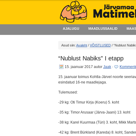
AJALUGU
MAADLUSSAALID
MAAS
Asud siin:
Avaleht
/
VÕISTLUSED
/ “Nublust Nabik
“Nublust Nabiks” I etapp
15. jaanuar 2017
autor
Jaak
·
Kommente
15. jaanuar toimus Kohtla-Järvel noorte seeria
esindatud 16-ne maadlejaga.
Tulemused:
-29 kg: Oti Timur Kirja (Koeru) 5. koht
-35 kg: Timor Arusaar (Järva-Jaani) 13. koht
-38 kg: Karel Kuurmaa (Türi) 3. koht, Mikk Marts
-42 kg: Brent Bürkland (Kareda) 8. koht, Sander