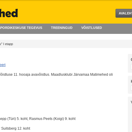
AVALEH
PORDIKESKUSE TEGEVUS
TREENINGUD
VÕISTLUSED
s” I etapp
eri
võistluse 11. hooaja avavõistlus. Maadlusklubi Järvamaa Matimehed oli
epp (Türi) 5. koht, Rasmus Peets (Koigi) 9. koht
 Suitsberg 12. koht