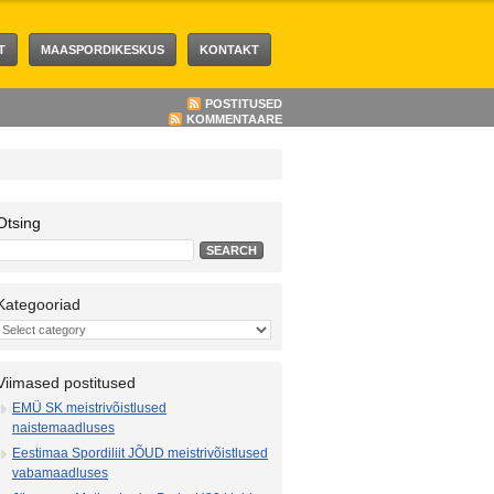
T
MAASPORDIKESKUS
KONTAKT
POSTITUSED
KOMMENTAARE
Otsing
Kategooriad
Viimased postitused
EMÜ SK meistrivõistlused
naistemaadluses
Eestimaa Spordiliit JÕUD meistrivõistlused
vabamaadluses