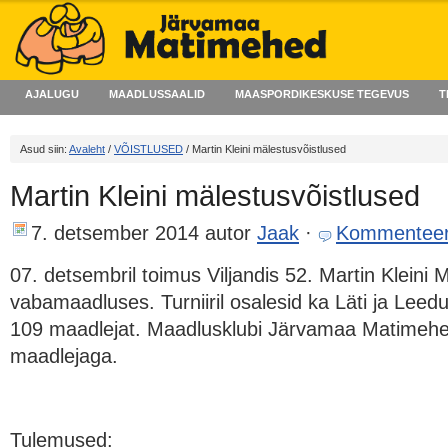
AJALUGU
MAADLUSSAALID
MAASPORDIKESKUSE TEGEVUS
T
Asud siin:
Avaleht
/
VÕISTLUSED
/ Martin Kleini mälestusvõistlused
Martin Kleini mälestusvõistlused
7. detsember 2014
autor
Jaak
·
Kommenteer
07. detsembril toimus Viljandis 52. Martin Kleini 
vabamaadluses. Turniiril osalesid ka Läti ja Lee
109 maadlejat. Maadlusklubi Järvamaa Matimehed 
maadlejaga.
Tulemused: