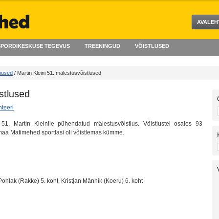
AVALEH
PORDIKESKUSE TEGEVUS
TREENINGUD
VÕISTLUSED
emused
/ Martin Kleini 51. mälestusvõistlused
stlused
teeri
51. Martin Kleinile pühendatud mälestusvõistlus. Võistlustel osales 93
amaa Matimehed sportlasi oli võistlemas kümme.
Pohlak (Rakke) 5. koht, Kristjan Männik (Koeru) 6. koht