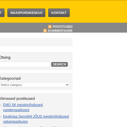
T
MAASPORDIKESKUS
KONTAKT
POSTITUSED
KOMMENTAARE
Otsing
Kategooriad
Viimased postitused
EMÜ SK meistrivõistlused
naistemaadluses
Eestimaa Spordiliit JÕUD meistrivõistlused
vabamaadluses