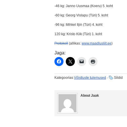
-46 kg: Janno Uusmaa (Koeru) 5. koht
-60 kg: Georg Vislapu (Türi) 5. koht
-96 kg: Mihkel Iljin (Türi) 4. koht
120 kg: Kristo Kiik (Türi) 1. koht
Protokoll
(allikas:
www.maadlusliit.ee
)
Jaga:
Kategoorias
Võistluste tulemused
·
Sildid
About Jaak