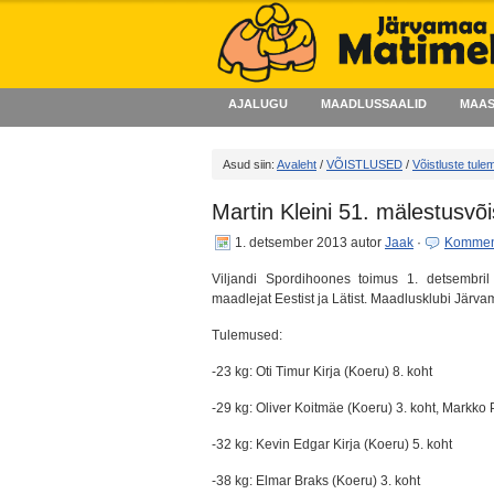
AJALUGU
MAADLUSSAALID
MAAS
Asud siin:
Avaleht
/
VÕISTLUSED
/
Võistluste tul
Martin Kleini 51. mälestusvõi
1. detsember 2013
autor
Jaak
·
Kommen
Viljandi Spordihoones toimus 1. detsembril 
maadlejat Eestist ja Lätist. Maadlusklubi Järv
Tulemused:
-23 kg: Oti Timur Kirja (Koeru) 8. koht
-29 kg: Oliver Koitmäe (Koeru) 3. koht, Markko 
-32 kg: Kevin Edgar Kirja (Koeru) 5. koht
-38 kg: Elmar Braks (Koeru) 3. koht