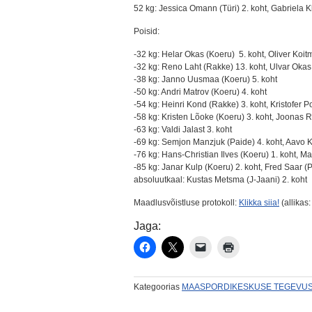
52 kg: Jessica Omann (Türi) 2. koht, Gabriela K
Poisid:
-32 kg: Helar Okas (Koeru) 5. koht, Oliver Koit
-32 kg: Reno Laht (Rakke) 13. koht, Ulvar Okas
-38 kg: Janno Uusmaa (Koeru) 5. koht
-50 kg: Andri Matrov (Koeru) 4. koht
-54 kg: Heinri Kond (Rakke) 3. koht, Kristofer 
-58 kg: Kristen Lõoke (Koeru) 3. koht, Joonas R
-63 kg: Valdi Jalast 3. koht
-69 kg: Semjon Manzjuk (Paide) 4. koht, Aavo K
-76 kg: Hans-Christian Ilves (Koeru) 1. koht, Ma
-85 kg: Janar Kulp (Koeru) 2. koht, Fred Saar (P
absoluutkaal: Kustas Metsma (J-Jaani) 2. koht
Maadlusvõistluse protokoll:
Klikka siia!
(allikas
Jaga:
Kategoorias
MAASPORDIKESKUSE TEGEVU