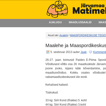
AJALUGU
MAADLUSSAALID
MAAS
Asud siin:
Avaleht
/
MAASPORDIKESKUSE TEGE
Maalehe ja Maaspordikeskus
5. veebruar 2013
autor
Jaak
·
Kommente
26-27. jaan. toimusid Paides E-Piima Spord
Võistlusest võttis osa 26 maadlusklubi Järvam
joone jooks, rippes käte kõverdamine, pa
maadlusvõistlus. Kokku osales võistlust
vabamaadluskeskused üle eesti.
Kehalised katsed:
Tüdrukud:
33 kg: Sirli Kond (Rakke) 5. koht
44 kg: Siiri Kond (Rakke) 3.koht