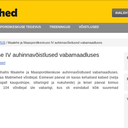
AVALEH
PORDIKESKUSE TEGEVUS
TREENINGUD
VÕISTLUSED
VUS
/ Maalehe ja Maaspordikeskuse IV auhinnavõistlused vabamaadluses
e IV auhinnavõistlused vabamaadluses
eri
ihallis Maalehe ja Maaspordikeskuse auhinnavõistlused vabamaadluses.
aa Matimehed võistlejat. Esimesel päeval oli kavas kehalised katsed (nelja
igalt kaugushüpe, sillaringid ja nukuheide) ja teisel päeval toimus
el 104 võistlejat üle vabariigi, kus oli esindatud kõik suuremad