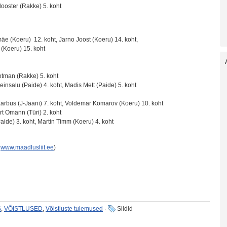
looster (Rakke) 5. koht
mäe (Koeru) 12. koht, Jarno Joost (Koeru) 14. koht,
 (Koeru) 15. koht
Potman (Rakke) 5. koht
einsalu (Paide) 4. koht, Madis Mett (Paide) 5. koht
arbus (J-Jaani) 7. koht, Voldemar Komarov (Koeru) 10. koht
rt Omann (Türi) 2. koht
aide) 3. koht, Martin Timm (Koeru) 4. koht
:
www.maadlusliit.ee
)
S
,
VÕISTLUSED
,
Võistluste tulemused
·
Sildid