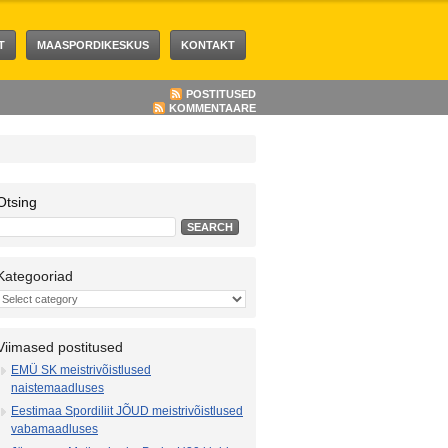
T
MAASPORDIKESKUS
KONTAKT
POSTITUSED
KOMMENTAARE
Otsing
Kategooriad
Viimased postitused
EMÜ SK meistrivõistlused
naistemaadluses
Eestimaa Spordiliit JÕUD meistrivõistlused
vabamaadluses