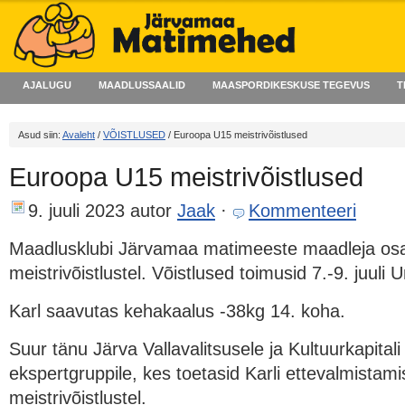
AJALUGU
MAADLUSSAALID
MAASPORDIKESKUSE TEGEVUS
T
Asud siin:
Avaleht
/
VÕISTLUSED
/ Euroopa U15 meistrivõistlused
Euroopa U15 meistrivõistlused
9. juuli 2023
autor
Jaak
·
Kommenteeri
Maadlusklubi Järvamaa matimeeste maadleja os
meistrivõistlustel. Võistlused toimusid 7.-9. juuli
Karl saavutas kehakaalus -38kg 14. koha.
Suur tänu Järva Vallavalitsusele ja Kultuurkapita
ekspertgruppile, kes toetasid Karli ettevalmistam
meistrivõistlustel.