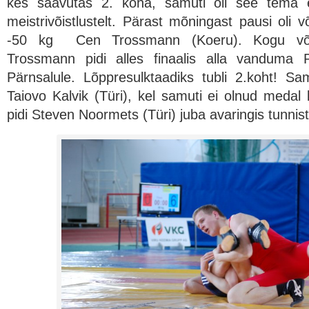
kes saavutas 2. koha, samuti oli see tema e
meistrivõistlustelt. Pärast mõningast pausi oli v
-50 kg Cen Trossmann (Koeru). Kogu võis
Trossmann pidi alles finaalis alla vanduma 
Pärnsalule. Lõppresulktaadiks tubli 2.koht! Sa
Taiovo Kalvik (Türi), kel samuti ei olnud medal
pidi Steven Noormets (Türi) juba avaringis tunn