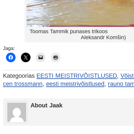
Toomas Tammik punases t
Aleksandr Komšin)
Jaga:
Kategoorias
EESTI MEISTRIVÕISTLUSED
,
Võis
cen trossmann
,
eesti meistrivõistlused
,
rauno ta
About Jaak