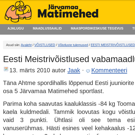
AJALUGU
MAADLUSSAALID
MAASPORDIKESKUSE TEGEVUS
T
Asud siin:
Avaleht
/
VÕISTLUSED
/
Võistluste tulemused
/
EESTI MEISTRIVÕISTLUSED
Eesti Meistrivõistlused vabamaadlu
13. märts 2010
autor
Jaak
·
Kommenteeri
Täna Ahtme spordihallis lõppenud Eesti juuniorite m
osa 5 Järvamaa Matimehed sportlast.
Parima koha saavutas kaaluklassis -84 kg Tooma
kaela kuldmedali. Tammik loovutas kogu võistlu
vaid 3 punkti. Ühtlasi oli see tema esi
vanuserühmas. Hästi esines veel kehakaalus -1