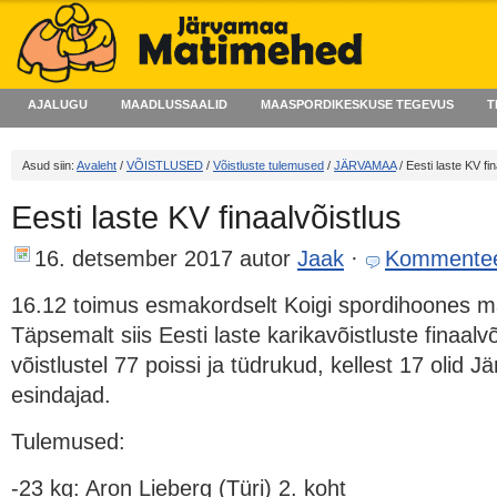
AJALUGU
MAADLUSSAALID
MAASPORDIKESKUSE TEGEVUS
T
Asud siin:
Avaleht
/
VÕISTLUSED
/
Võistluste tulemused
/
JÄRVAMAA
/ Eesti laste KV fin
Eesti laste KV finaalvõistlus
16. detsember 2017
autor
Jaak
·
Kommentee
16.12 toimus esmakordselt Koigi spordihoones m
Täpsemalt siis Eesti laste karikavõistluste finaalv
võistlustel 77 poissi ja tüdrukud, kellest 17 olid
esindajad.
Tulemused:
-23 kg: Aron Lieberg (Türi) 2. koht