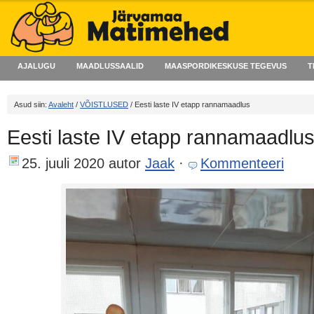
AJALUGU
MAADLUSSAALID
MAASPORDIKESKUSE TEGEVUS
T
Asud siin:
Avaleht
/
VÕISTLUSED
/ Eesti laste IV etapp rannamaadlus
Eesti laste IV etapp rannamaadlu
25. juuli 2020
autor
Jaak
·
Kommenteeri