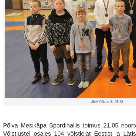
JMM Põlvas 21.05.22
Põlva Mesikäpa Spordihallis toimus 21.05 noor
Võistlustel osales 104 võistlejat Eestist ja Lät