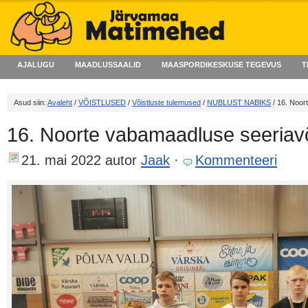
AJALUGU
MAADLUSSAALID
MAASPORDIKESKUSE TEGEVUS
T
Asud siin:
Avaleht
/
VÕISTLUSED
/
Võistluste tulemused
/
NUBLUST NABIKS
/ 16. Noor
16. Noorte vabamaadluse seeriavõi
21. mai 2022
autor
Jaak
·
Kommenteeri