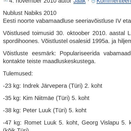
4. november 2010
autor
Jaak
·
Kommenteer
Nublust Nabiks 2010
Eesti noorte vabamaadluse seeriavõistluse IV et
Võistlused toimusid 30. oktoober 2010. aastal
spordihoones. Võistlustel osalesid 1995a. ja hil
Võistluste eesmärk: Populariseerida vabamaad
kontakte teiste maadluskeskustega.
Tulemused:
-23 kg: Indrek Järvepera (Türi) 2. koht
-35 kg: Kim Niitmäe (Türi) 5. koht
-38 kg: Peter Luuk (Türi) 5. koht
-47 kg: Romet Luuk 5. koht, Georg Vislapu 5. 
(kõik Türi)