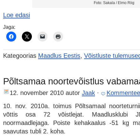
Foto: Sakala / Elmo Riig
Loe edasi
Jaga:
Kategoorias
Maadlus Eestis
,
Võistluste tulemuse
Põltsamaa noortevõistlus vabama
12. november 2010
autor
Jaak
·
Kommentee
10. nov. 2010a. toimus Põltsamaal noorteturni
võttis osa 72 võistlejat. Maadlusklubi
noormaadlejaga. Poiste kehakaalus -51 kg 
saavutas tubli 2. koha.