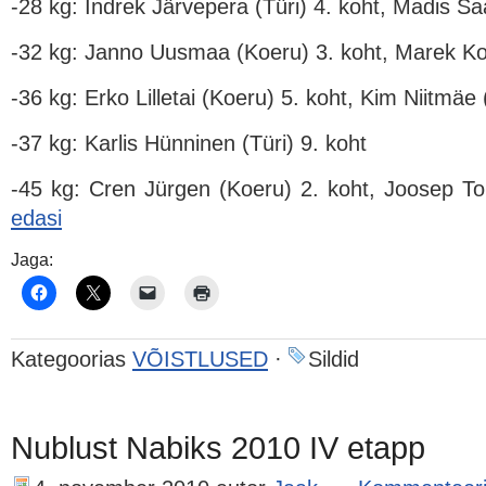
-28 kg: Indrek Järvepera (Türi) 4. koht, Madis Sa
-32 kg: Janno Uusmaa (Koeru) 3. koht, Marek Kor
-36 kg: Erko Lilletai (Koeru) 5. koht, Kim Niitmäe 
-37 kg: Karlis Hünninen (Türi) 9. koht
-45 kg: Cren Jürgen (Koeru) 2. koht, Joosep T
edasi
Jaga:
Kategoorias
VÕISTLUSED
·
Sildid
Nublust Nabiks 2010 IV etapp