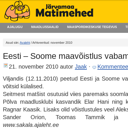
AJALUGU
MAADLUSSAALID
MAASPORDIKESKUSE TEGEVUS
T
Asud siin:
Avaleht
/ Arhiveeritud: november 2010
Eesti – Soome maavõistlus vaba
21. november 2010
autor
Jaak
·
Kommentee
Viljandis (12.11.2010) peetud Eesti ja Soome 
võitsid külalised.
Seitmest matšist osutusid viies paremaks soomlas
Põlva maadlusklubi kasvandik Elar Hani ning koh
Ragnar Kaasik. Lisaks olid võistlustules veel Alek
Sander Orion, Toomas Tammik ja M
www.sakala.ajaleht.ee