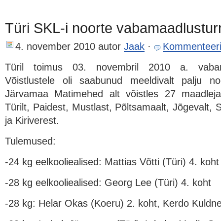
Türi SKL-i noorte vabamaadlusturni
4. november 2010
autor
Jaak
·
Kommenteer
Türil toimus 03. novembril 2010 a. vabamaa
Võistlustele oli saabunud meeldivalt palju no
Järvamaa Matimehed alt võistles 27 maadlejat.
Türilt, Paidest, Mustlast, Põltsamaalt, Jõgevalt,
ja Kiriverest.
Tulemused:
-24 kg eelkooliealised: Mattias Võtti (Türi) 4. koht
-28 kg eelkooliealised: Georg Lee (Türi) 4. koht
-28 kg: Helar Okas (Koeru) 2. koht, Kerdo Kuldne