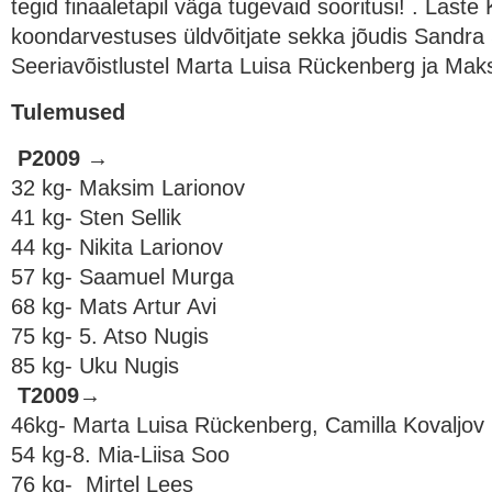
tegid finaaletapil väga tugevaid sooritusi! . Laste 
koondarvestuses üldvõitjate sekka jõudis Sandra 
Seeriavõistlustel Marta Luisa Rückenberg ja Mak
Tulemused
P2009 →
32 kg-
Maksim Larionov
41 kg-
Sten Sellik
44 kg-
Nikita Larionov
57 kg-
Saamuel Murga
68 kg-
Mats Artur Avi
75 kg- 5. Atso Nugis
85 kg-
Uku Nugis
T2009
→
46kg-
Marta Luisa Rückenberg,
Camilla Kovaljov
54 kg-8. Mia-Liisa Soo
76 kg-
Mirtel Lees