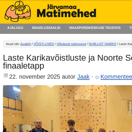
AJALUGU
MAADLUSSAALID
MAASPORDIKESKUSE TEGEVUS
T
Asud siin:
Avaleht
/
VÕISTLUSED
/
Võistluste tulemused
/
NUBLUST NABIKS
/ Laste Kar
Laste Karikavõistluste ja Noorte S
finaaletapp
22. november 2025
autor
Jaak
·
Kommentee