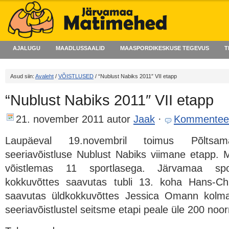
AJALUGU
MAADLUSSAALID
MAASPORDIKESKUSE TEGEVUS
T
Asud siin:
Avaleht
/
VÕISTLUSED
/ “Nublust Nabiks 2011″ VII etapp
“Nublust Nabiks 2011″ VII etapp
21. november 2011
autor
Jaak
·
Kommentee
Laupäeval 19.novembril toimus Põltsama
seeriavõistluse Nublust Nabiks viimane etapp. 
võistlemas 11 sportlasega. Järvamaa sport
kokkuvõttes saavutas tubli 13. koha Hans-Chri
saavutas üldkokkuvõttes Jessica Omann kolm
seeriavõistlustel seitsme etapi peale üle 200 noo