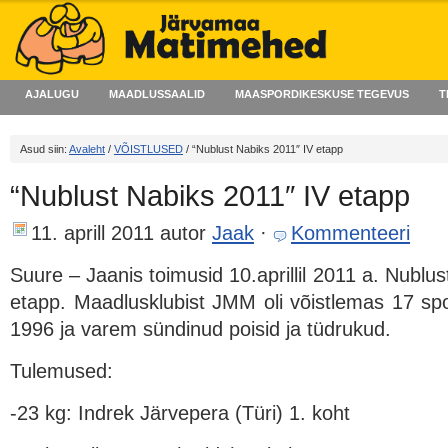
AJALUGU
MAADLUSSAALID
MAASPORDIKESKUSE TEGEVUS
T
Asud siin:
Avaleht
/
VÕISTLUSED
/ “Nublust Nabiks 2011″ IV etapp
“Nublust Nabiks 2011″ IV etapp
11. aprill 2011
autor
Jaak
·
Kommenteeri
Suure – Jaanis toimusid 10.aprillil 2011 a. Nublus
etapp. Maadlusklubist JMM oli võistlemas 17 sport
1996 ja varem sündinud poisid ja tüdrukud.
Tulemused:
-23 kg: Indrek Järvepera (Türi) 1. koht