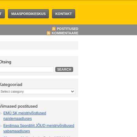
T
MAASPORDIKESKUS
KONTAKT
POSTITUSED
KOMMENTAARE
Otsing
Kategooriad
Viimased postitused
EMÜ SK meistrivõistlused
naistemaadluses
Eestimaa Spordiliit JÕUD meistrivõistlused
vabamaadluses