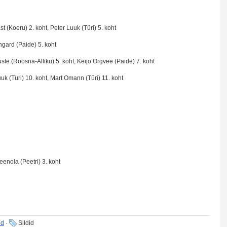
st (Koeru) 2. koht, Peter Luuk (Türi) 5. koht
ngard (Paide) 5. koht
uste (Roosna-Alliku) 5. koht, Keijo Orgvee (Paide) 7. koht
uk (Türi) 10. koht, Mart Omann (Türi) 11. koht
eenola (Peetri) 3. koht
ed
·
Sildid