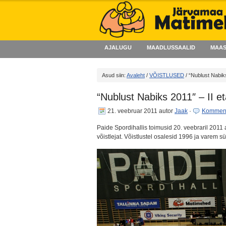
AJALUGU
MAADLUSSAALID
MAAS
Asud siin:
Avaleht
/
VÕISTLUSED
/ “Nublust Nabiks
“Nublust Nabiks 2011″ – II e
21. veebruar 2011
autor
Jaak
·
Komment
Paide Spordihallis toimusid 20. veebraril 2011 
võistlejat. Võistlustel osalesid 1996 ja varem s