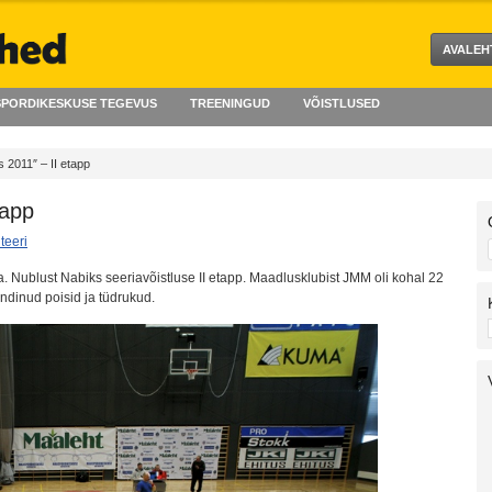
AVALEH
PORDIKESKUSE TEGEVUS
TREENINGUD
VÕISTLUSED
 2011″ – II etapp
tapp
eeri
a. Nublust Nabiks seeriavõistluse II etapp. Maadlusklubist JMM oli kohal 22
ündinud poisid ja tüdrukud.